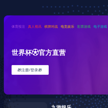
立即注册
ob直播官网
官网 ·
平台
OB直播官网 OFFICIAL WEBSITE
自2022年创立以来，
ob直播官网
致力于为用户提
LPL在内的热门赛事直播与数据服务，广受用户