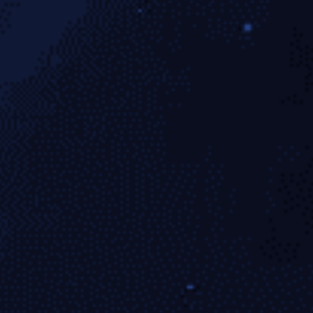
我们的品牌
作为综合性的ob直播官网平
打造一个安全、稳定、可信赖
在推动行业标准提升的同时，o
响应用户需求为目标，逐步形