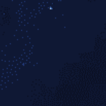
效率与数据稳定性。