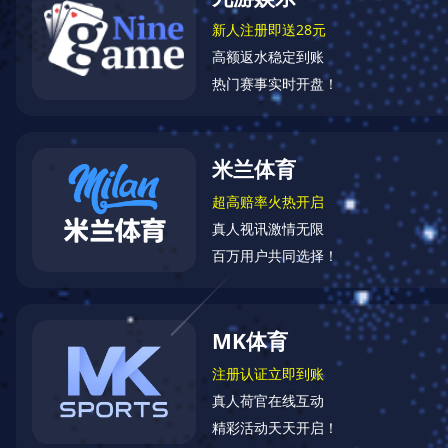
立即下载ob直播官网APP
ob直播官网
是一家面向全球市场的
高清赛事直播、数据分析、多终端
平台通过多项国际安全认证，系统架
术与客服团队，确保每位用户都能
截至目前，ob直播官网 已拥有超
1