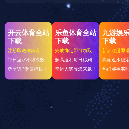
爱。
我们将继续秉持“
技术创新、用户至
ob(中国)平台。